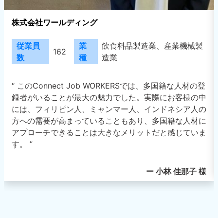
株式会社麺食
従業員数
430
業種
外食業
“ 利用開始から約2ヵ月ですが、既に5-6名の候補者とコ
ミュニケーションを取っています。 外国人へのアプロ
ーチ方法は、紹介会社、日本語学校、専門学校からの紹
介があります。 従来の人材紹介会社からのご紹介の場
合、事前に人材のスクリーニングをしていただき、面接
調整までおこなって頂き大変ありがたいですね。ただ、
その反面、候補者との気軽なやり取りやダイレクトな事
前コミ… ”
ー 事業推進本部 杉原 伸次 様