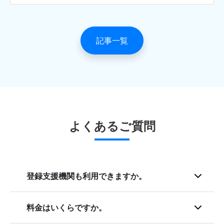
テスト（JFT Basic）のA2以上の合格、そして、希
望業界の技能試験に合格する必要があります。
記事一覧
実は14業種の全てにおいて、日本以外でも技能試験
が実施されているのですが、実施国や受験者数は業
種でバラつきがあります。本日は、業界毎の特徴
を、試験国や受験者数、合格者数から分析していき
たいと思います。
よくあるご質問
登録支援機関も利用できますか。
料金はいくらですか。